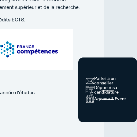
enregistré au RNCP n°38883 le
nement supérieur et de la recherche.
rédits ECTS.
Parler à un
conseiller
Déposer sa
candidature
ar année d’études
Agenda & Event