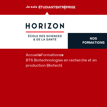
Je suis :
ÉTUDIANT
ENTREPRISE
NOS
FORMATIONS
Accueil
»
Formations
»
BTS Biotechnologies en recherche et en
production (Biotech)