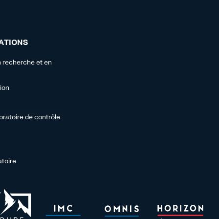
ATIONS
 recherche et en
tion
oratoire de contrôle
atoire