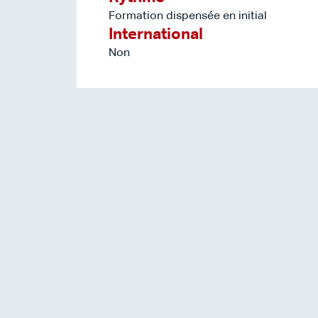
Formation dispensée en initial
International
Non