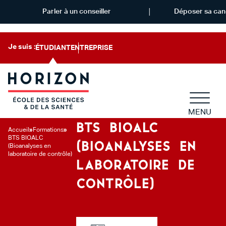
Parler à un conseiller
Déposer sa can
Je suis :
ÉTUDIANT
ENTREPRISE
MENU
BTS BIOALC
Accueil
»
Formations
»
BTS BIOALC
(BIOANALYSES EN
(Bioanalyses en
laboratoire de contrôle)
LABORATOIRE DE
CONTRÔLE)