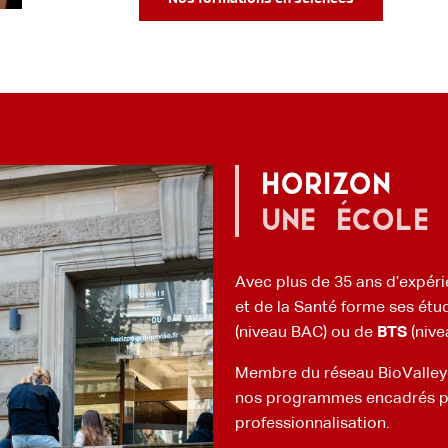
HORIZON
une école
Avec plus de 35 ans d’expér
et de la Santé forme ses étu
(niveau BAC) ou de
BTS
(nive
Membre du réseau BioValley
nos programmes encadrés par
professionnalisation.