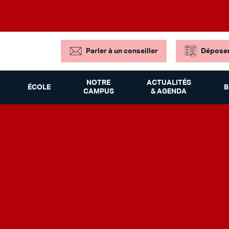
Parler à un conseiller
Déposer
NOTRE
ACTUALITÉS
ÉCOLE
B
CAMPUS
& AGENDA