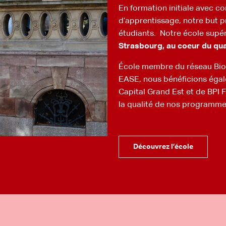
En formation initiale avec c
d’apprentissage, notre but p
étudiants. Notre école supér
Strasbourg, au coeur du qua
École membre du réseau BioV
EASE, nous bénéficions égal
Capital Grand Est et de BPI F
la qualité de nos programme
Découvrez l’école