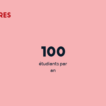
res
100
étudiants par
an