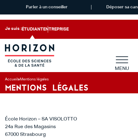
Parler à un conseiller
Déposer sa can
Je suis :
ÉTUDIANT
ENTREPRISE
MENU
Accueil
»
Mentions légales
MENTIONS LÉGALES
École Horizon – SA VISOLOTTO
24a Rue des Magasins
67000 Strasbourg