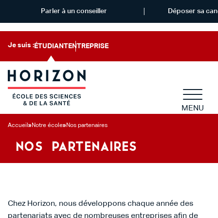
Parler à un conseiller
Déposer sa can
Je suis :
ÉTUDIANT
ENTREPRISE
MENU
Accueil
»
Notre école
»
Nos partenaires
NOS PARTENAIRES
Chez Horizon, nous développons chaque année des
partenariats avec de nombreuses entreprises afin de