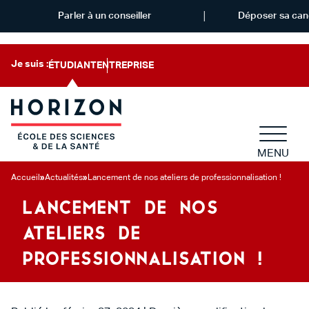
Parler à un conseiller
Déposer sa can
Je suis :
ÉTUDIANT
ENTREPRISE
MENU
Accueil
»
Actualités
»
Lancement de nos ateliers de professionnalisation !
LANCEMENT DE NOS
ATELIERS DE
PROFESSIONNALISATION !