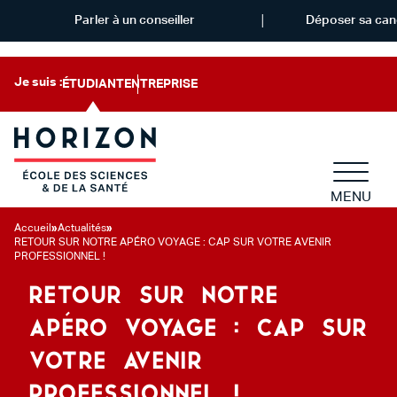
Parler à un conseiller
Déposer sa can
Je suis :
ÉTUDIANT
ENTREPRISE
MENU
Accueil
»
Actualités
»
RETOUR SUR NOTRE APÉRO VOYAGE : CAP SUR VOTRE AVENIR
PROFESSIONNEL !
RETOUR SUR NOTRE
APÉRO VOYAGE : CAP SUR
VOTRE AVENIR
PROFESSIONNEL !