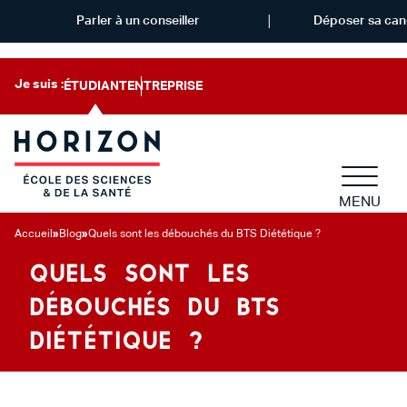
Parler à un conseiller
Déposer sa can
Je suis :
ÉTUDIANT
ENTREPRISE
MENU
Accueil
»
Blog
»
Quels sont les débouchés du BTS Diététique ?
QUELS SONT LES
DÉBOUCHÉS DU BTS
DIÉTÉTIQUE ?