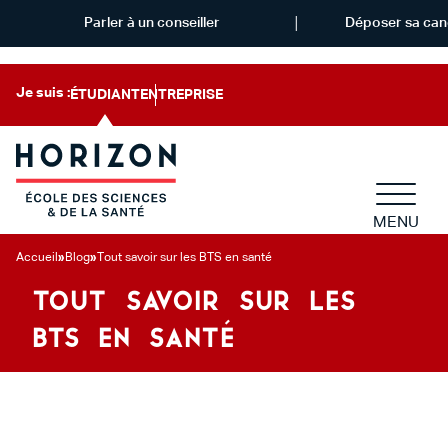
Parler à un conseiller
Déposer sa can
Je suis :
ÉTUDIANT
ENTREPRISE
MENU
Accueil
»
Blog
»
Tout savoir sur les BTS en santé
TOUT SAVOIR SUR LES
BTS EN SANTÉ