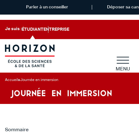
Parler à un conseiller
Déposer sa can
Je suis :
ÉTUDIANT
ENTREPRISE
MENU
Accueil
»
Journée en immersion
JOURNÉE EN IMMERSION
Sommaire